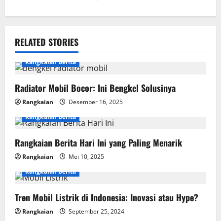
t
n
RELATED STORIES
a
Rangkaian Berita
v
i
Radiator Mobil Bocor: Ini Bengkel Solusinya
Rangkaian
Desember 16, 2025
g
Rangkaian Berita
a
Rangkaian Berita Hari Ini yang Paling Menarik
t
Rangkaian
Mei 10, 2025
i
Rangkaian Berita
o
Tren Mobil Listrik di Indonesia: Inovasi atau Hype?
n
Rangkaian
September 25, 2024