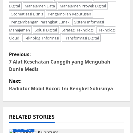
Digital
Manajemen Data
Manajemen Proyek Digital
Otomatisasi Bisnis
Pengambilan Keputusan
Pengembangan Perangkat Lunak
Sistem Informasi
Manajemen
Solusi Digital
Strategi Teknologi
Teknologi
Cloud
Teknologi Informasi
Transformasi Digital
P
Previous:
o
7 Alat Kesehatan Canggih yang Mengubah
Dunia Medis
s
Next:
t
Radiator Mobil Bocor: Ini Bengkel Solusinya
n
a
RELATED STORIES
v
Teknologi