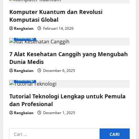
i
Komputer Kuantum dan Revolusi
g
Komputasi Global
Rangkaian
Februari 14, 2026
a
Teknologi
t
7 Alat Kesehatan Canggih yang Mengubah
i
Dunia Medis
o
Rangkaian
Desember 6, 2025
Teknologi
n
Tutorial Teknologi Lengkap untuk Pemula
dan Profesional
Rangkaian
Desember 1, 2025
Cari