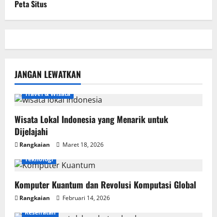
Peta Situs
JANGAN LEWATKAN
Travel & Wisata
Wisata Lokal Indonesia yang Menarik untuk
Dijelajahi
Rangkaian
Maret 18, 2026
Teknologi
Komputer Kuantum dan Revolusi Komputasi Global
Rangkaian
Februari 14, 2026
Kesehatan