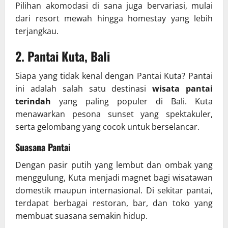
Pilihan akomodasi di sana juga bervariasi, mulai
dari resort mewah hingga homestay yang lebih
terjangkau.
2. Pantai Kuta, Bali
Siapa yang tidak kenal dengan Pantai Kuta? Pantai
ini adalah salah satu destinasi
wisata pantai
terindah
yang paling populer di Bali. Kuta
menawarkan pesona sunset yang spektakuler,
serta gelombang yang cocok untuk berselancar.
Suasana Pantai
Dengan pasir putih yang lembut dan ombak yang
menggulung, Kuta menjadi magnet bagi wisatawan
domestik maupun internasional. Di sekitar pantai,
terdapat berbagai restoran, bar, dan toko yang
membuat suasana semakin hidup.