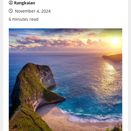
Rangkaian
November 4, 2024
6 minutes read