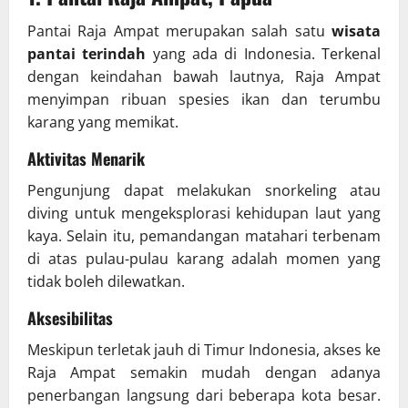
Pantai Raja Ampat merupakan salah satu
wisata
pantai terindah
yang ada di Indonesia. Terkenal
dengan keindahan bawah lautnya, Raja Ampat
menyimpan ribuan spesies ikan dan terumbu
karang yang memikat.
Aktivitas Menarik
Pengunjung dapat melakukan snorkeling atau
diving untuk mengeksplorasi kehidupan laut yang
kaya. Selain itu, pemandangan matahari terbenam
di atas pulau-pulau karang adalah momen yang
tidak boleh dilewatkan.
Aksesibilitas
Meskipun terletak jauh di Timur Indonesia, akses ke
Raja Ampat semakin mudah dengan adanya
penerbangan langsung dari beberapa kota besar.