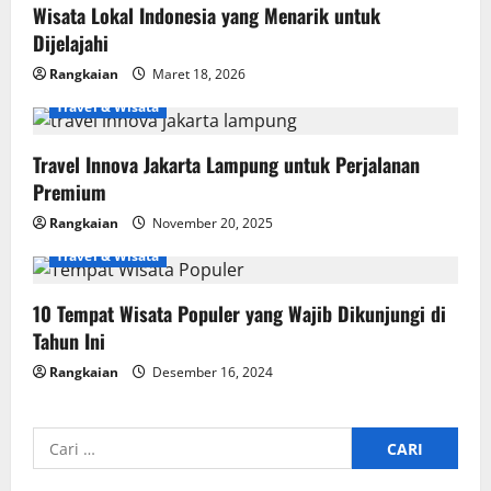
i
Wisata Lokal Indonesia yang Menarik untuk
Dijelajahi
g
Rangkaian
Maret 18, 2026
a
Travel & Wisata
t
Travel Innova Jakarta Lampung untuk Perjalanan
Premium
i
Rangkaian
November 20, 2025
o
Travel & Wisata
n
10 Tempat Wisata Populer yang Wajib Dikunjungi di
Tahun Ini
Rangkaian
Desember 16, 2024
Cari
untuk: