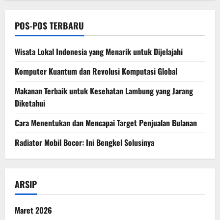
POS-POS TERBARU
Wisata Lokal Indonesia yang Menarik untuk Dijelajahi
Komputer Kuantum dan Revolusi Komputasi Global
Makanan Terbaik untuk Kesehatan Lambung yang Jarang
Diketahui
Cara Menentukan dan Mencapai Target Penjualan Bulanan
Radiator Mobil Bocor: Ini Bengkel Solusinya
ARSIP
Maret 2026