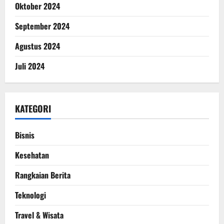
Oktober 2024
September 2024
Agustus 2024
Juli 2024
KATEGORI
Bisnis
Kesehatan
Rangkaian Berita
Teknologi
Travel & Wisata