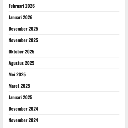
Februari 2026
Januari 2026
Desember 2025
November 2025
Oktober 2025
Agustus 2025
Mei 2025
Maret 2025
Januari 2025
Desember 2024
November 2024