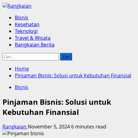
Skip
to
Primary
Bisnis
content
Menu
Kesehatan
Teknologi
Travel & Wisata
Rangkaian Berita
Cari
untuk:
Home
Pinjaman Bisnis: Solusi untuk Kebutuhan Finansial
Bisnis
Pinjaman Bisnis: Solusi untuk
Kebutuhan Finansial
Rangkaian
November 5, 2024
6 minutes read