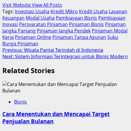
Visit Website
View All Posts
Tags:
Investasi Usaha
Kredit Mikro
Kredit Usaha
Layanan
Keuangan
Modal Usaha
Pembiayaan Bisnis
Pembiayaan
Inovasi
Persyaratan Pinjaman
Pinjaman Bisnis
Pinjaman
Jangka Panjang
Pinjaman Jangka Pendek
Pinjaman Modal
Kerja
Pinjaman Online
Pinjaman Tanpa Agunan
Suku
Bunga Pinjaman
Post
Previous:
Wisata Pantai Terindah di Indonesia
Next:
Sistem Informasi Terintegrasi untuk Bisnis Modern
navigation
Related Stories
Bisnis
Cara Menentukan dan Mencapai Target
Penjualan Bulanan