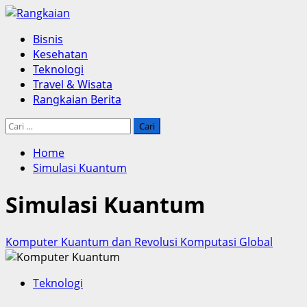
Skip
to
Primary
Bisnis
content
Menu
Kesehatan
Teknologi
Travel & Wisata
Rangkaian Berita
Cari
untuk:
Home
Simulasi Kuantum
Simulasi Kuantum
Komputer Kuantum dan Revolusi Komputasi Global
Teknologi