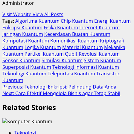
Administrator
Visit Website
View All Posts
Tags:
Algoritma Kuantum
Chip Kuantum
Energi Kuantum
Enkripsi Kuantum
Fisika Kuantum
Internet Kuantum
Jaringan Kuantum
Kecerdasan Buatan Kuantum
Komputasi Kuantum
Komunikasi Kuantum
Kriptografi
Kuantum
Logika Kuantum
Material Kuantum
Mekanika
Kuantum
Partikel Kuantum
Qubit
Revolusi Kuantum
Sensor Kuantum
Simulasi Kuantum
Sistem Kuantum
Superposisi Kuantum
Teknologi Informasi Kuantum
Teknologi Kuantum
Teleportasi Kuantum
Transistor
Kuantum
Post
Previous:
Teknologi Enkripsi: Pelindung Data Anda
Next:
Cara Efektif Mengelola Bisnis agar Tetap Stabil
navigation
Related Stories
Teknologi