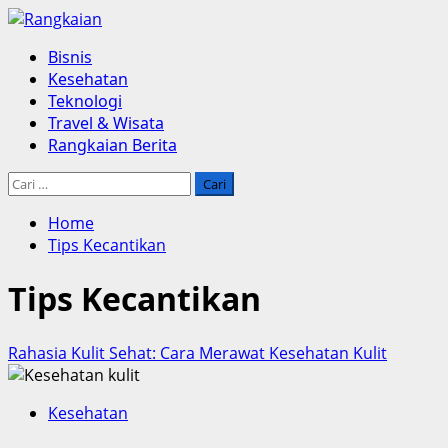
Skip
to
Primary
Bisnis
content
Menu
Kesehatan
Teknologi
Travel & Wisata
Rangkaian Berita
Cari
untuk:
Home
Tips Kecantikan
Tips Kecantikan
Rahasia Kulit Sehat: Cara Merawat Kesehatan Kulit
Kesehatan