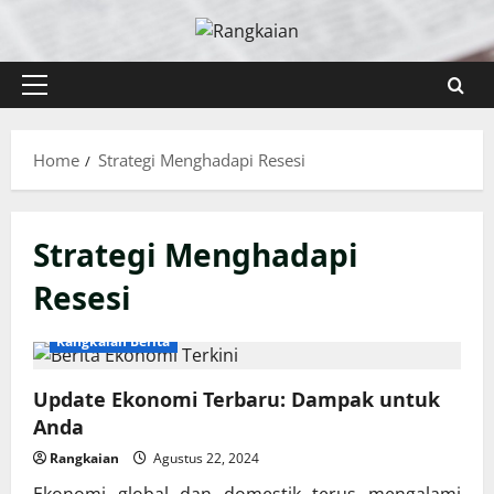
Skip
to
content
Primary
Menu
Home
Strategi Menghadapi Resesi
Strategi Menghadapi
Resesi
Rangkaian Berita
Update Ekonomi Terbaru: Dampak untuk
Anda
Rangkaian
Agustus 22, 2024