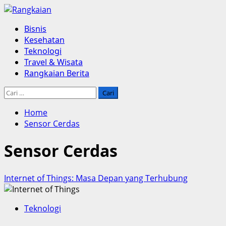
Skip
to
Primary
Bisnis
content
Menu
Kesehatan
Teknologi
Travel & Wisata
Rangkaian Berita
Cari
untuk:
Home
Sensor Cerdas
Sensor Cerdas
Internet of Things: Masa Depan yang Terhubung
Teknologi