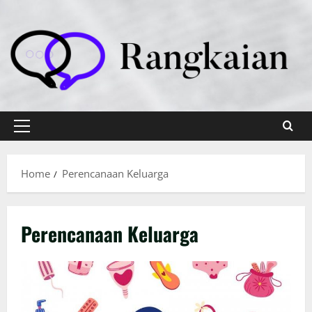
Skip
to
content
Primary
Menu
Home
Perencanaan Keluarga
Perencanaan Keluarga