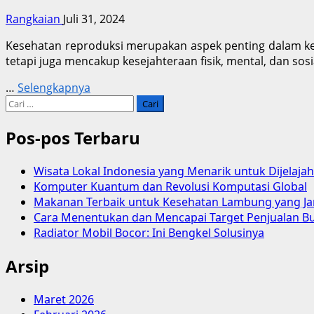
Rangkaian
Juli 31, 2024
Kesehatan reproduksi merupakan aspek penting dalam kehid
tetapi juga mencakup kesejahteraan fisik, mental, dan sos
…
Selengkapnya
Cari
untuk:
Pos-pos Terbaru
Wisata Lokal Indonesia yang Menarik untuk Dijelajah
Komputer Kuantum dan Revolusi Komputasi Global
Makanan Terbaik untuk Kesehatan Lambung yang Ja
Cara Menentukan dan Mencapai Target Penjualan B
Radiator Mobil Bocor: Ini Bengkel Solusinya
Arsip
Maret 2026