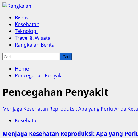
Skip
to
Primary
Bisnis
content
Menu
Kesehatan
Teknologi
Travel & Wisata
Rangkaian Berita
Cari
untuk:
Home
Pencegahan Penyakit
Pencegahan Penyakit
Menjaga Kesehatan Reproduksi: Apa yang Perlu Anda Keta
Kesehatan
Menjaga Kesehatan Reproduksi: Apa yang Perl