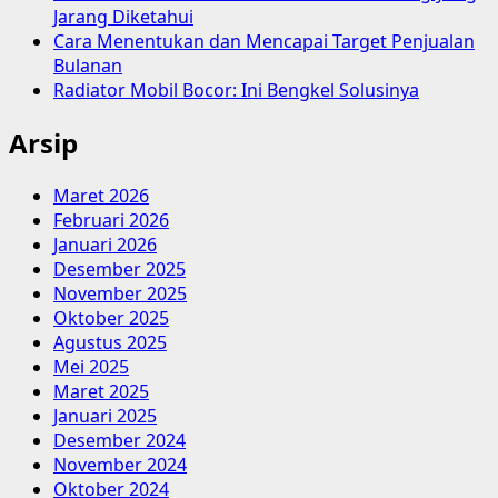
Jarang Diketahui
Cara Menentukan dan Mencapai Target Penjualan
Bulanan
Radiator Mobil Bocor: Ini Bengkel Solusinya
Arsip
Maret 2026
Februari 2026
Januari 2026
Desember 2025
November 2025
Oktober 2025
Agustus 2025
Mei 2025
Maret 2025
Januari 2025
Desember 2024
November 2024
Oktober 2024