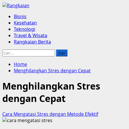
Skip
to
Primary
Bisnis
content
Menu
Kesehatan
Teknologi
Travel & Wisata
Rangkaian Berita
Cari
untuk:
Home
Menghilangkan Stres dengan Cepat
Menghilangkan Stres
dengan Cepat
Cara Mengatasi Stres dengan Metode Efektif