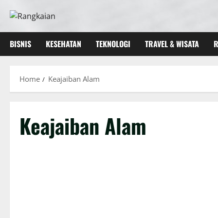
Skip
to
content
BISNIS
KESEHATAN
TEKNOLOGI
TRAVEL & WISATA
R
Home
Keajaiban Alam
Keajaiban Alam