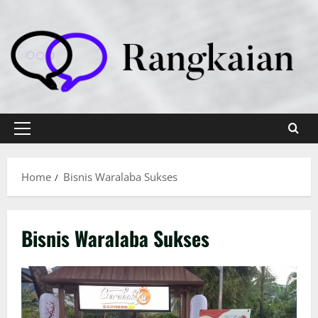
Skip
to
content
Primary
Menu
Home
Bisnis Waralaba Sukses
Bisnis Waralaba Sukses