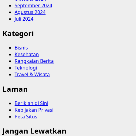
September 2024
Agustus 2024
Juli 2024
Kategori
Bisnis
Kesehatan
Rangkaian Berita
Teknologi
Travel & Wisata
Laman
Beriklan di Sini
Kebijakan Privasi
Peta Situs
Jangan Lewatkan