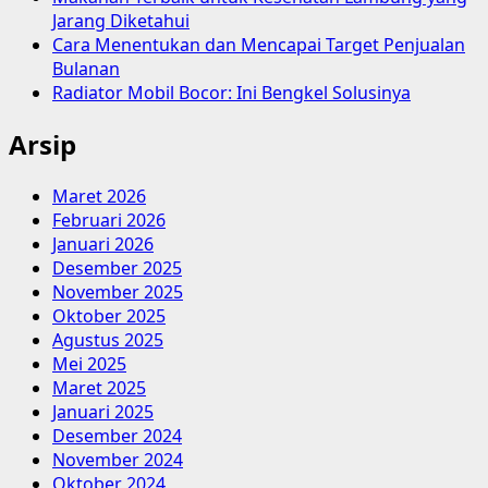
Jarang Diketahui
Cara Menentukan dan Mencapai Target Penjualan
Bulanan
Radiator Mobil Bocor: Ini Bengkel Solusinya
Arsip
Maret 2026
Februari 2026
Januari 2026
Desember 2025
November 2025
Oktober 2025
Agustus 2025
Mei 2025
Maret 2025
Januari 2025
Desember 2024
November 2024
Oktober 2024