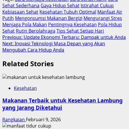
Sehat Sederhana
Gaya Hidup Sehat
Istirahat Cukup
Kebiasaan Sehat
Kesehatan Tubuh Optimal
Manfaat Air
Putih
Mengonsumsi Makanan Bergizi
Mengurangi Stres
Menjaga Pola Makan
Pentingnya Kesehatan
Pola Hidup
Sehat
Rutin Berolahraga
Tips Sehat Setiap Hari
Post
Previous:
Update Ekonomi Terbaru: Dampak untuk Anda
Next:
Inovasi Teknologi Masa Depan yang Akan
navigation
Mengubah Cara Hidup Anda
Related Stories
Kesehatan
Makanan Terbaik untuk Kesehatan Lambung
yang Jarang Diketahui
Rangkaian
Februari 9, 2026