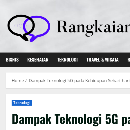
Skip
to
content
BISNIS
KESEHATAN
TEKNOLOGI
TRAVEL & WISATA
R
Home
Dampak Teknologi 5G pada Kehidupan Sehari-hari
Teknologi
Dampak Teknologi 5G pa