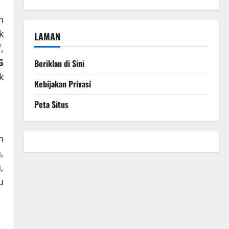
n
k
LAMAN
,
G
Beriklan di Sini
k
Kebijakan Privasi
Peta Situs
n
,
,
u