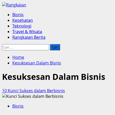
Skip
to
Primary
Bisnis
content
Menu
Kesehatan
Teknologi
Travel & Wisata
Rangkaian Berita
Cari
untuk:
Home
Kesuksesan Dalam Bisnis
Kesuksesan Dalam Bisnis
10 Kunci Sukses dalam Berbisnis
Bisnis